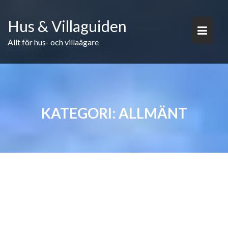
Skip
to
Hus & Villaguiden
content
Allt för hus- och villaägare
KATEGORI:
ALLMÄNT