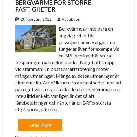
BERGVÄRME FÖR STÖRRE
FASTIGHETER
20 februari, 2021
Redaktion
Bergvärme är inte bara en
angelägenhet för
privatpersoner. Bergvärme
fungerar även för exempelvis
en BRF och innebär stora
besparingar i värmekostnader. Något att ta upp
vid stämman! En bostadsrättsförening möter
många utmaningar. Många av dessa utmaningar är
ekonomiska. Att hålla nere fasta kostnader utan att
på något vis sänka standarden för medlemmarna är
inte alltid enkelt. Vanligen är det så att
lånebetalningar och räntor är en BRF:s största
utgiftspost, därefter…
Read More