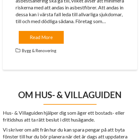
asbestsanering ska gå till, vilket avser att minimera
riskerna med att andas in asbestfibrer. Att andas in
dessa kan i värsta fall leda till allvarliga sjukdomar,
till och med dödliga sådana. Företag som…
Read More
Bygg & Renovering
OM HUS- & VILLAGUIDEN
Hus- & Villaguiden hjälper dig som äger ett bostads- eller
fritidshus att ta rätt beslut i ditt husägande.
Vi skriver om allt från hur du kan spara pengar på att byta
fönster till hur du bör planera när det är dags att uppdatera