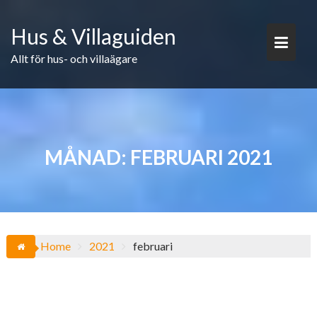
Skip
to
Hus & Villaguiden
content
Allt för hus- och villaägare
MÅNAD:
FEBRUARI 2021
Home
2021
februari