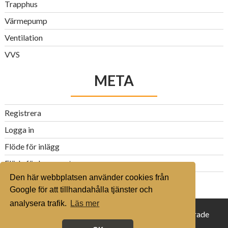
Trapphus
Värmepump
Ventilation
VVS
META
Registrera
Logga in
Flöde för inlägg
Flöde för kommentarer
Den här webbplatsen använder cookies från
WordPress.org
Google för att tillhandahålla tjänster och
analysera trafik.
Läs mer
© 2016 husvillaguiden.se - Alla rättigheter reserverade