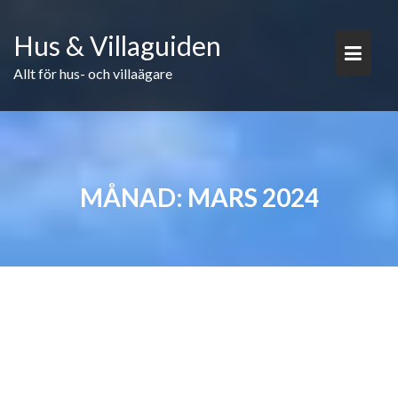
Skip
to
Hus & Villaguiden
content
Allt för hus- och villaägare
MÅNAD:
MARS 2024