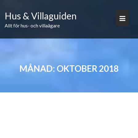
Skip
to
Hus & Villaguiden
content
Allt för hus- och villaägare
MÅNAD:
OKTOBER 2018