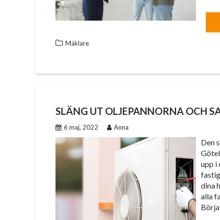
Mäklare
SLÄNG UT OLJEPANNORNA OCH S
6 maj, 2022
Anna
Den s
Göteb
upp i
fasti
dina h
alla 
Börj