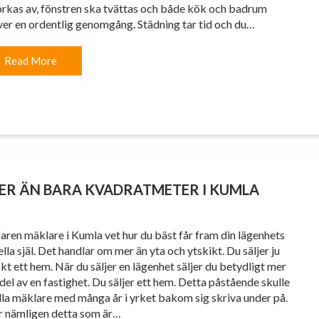
orkas av, fönstren ska tvättas och både kök och badrum
er en ordentlig genomgång. Städning tar tid och du…
Read More
MER ÄN BARA KVADRATMETER I KUMLA
faren mäklare i Kumla vet hur du bäst får fram din lägenhets
lla själ. Det handlar om mer än yta och ytskikt. Du säljer ju
skt ett hem. När du säljer en lägenhet säljer du betydligt mer
 del av en fastighet. Du säljer ett hem. Detta påstående skulle
lla mäklare med många år i yrket bakom sig skriva under på.
r nämligen detta som är…