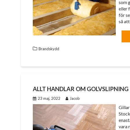
som g
eller
för s
så at
Brandskydd
ALLT HANDLAR OM GOLVSLIPNING
23 maj, 2022
Jacob
Gilla
Stock
enast
vara 