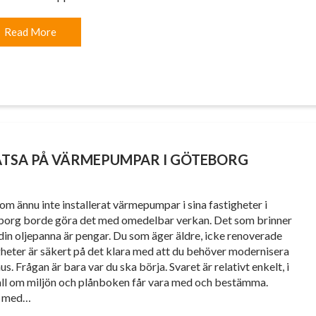
Read More
ATSA PÅ VÄRMEPUMPAR I GÖTEBORG
om ännu inte installerat värmepumpar i sina fastigheter i
org borde göra det med omedelbar verkan. Det som brinner
 din oljepanna är pengar. Du som äger äldre, icke renoverade
gheter är säkert på det klara med att du behöver modernisera
us. Frågan är bara var du ska börja. Svaret är relativt enkelt, i
fall om miljön och plånboken får vara med och bestämma.
a med…