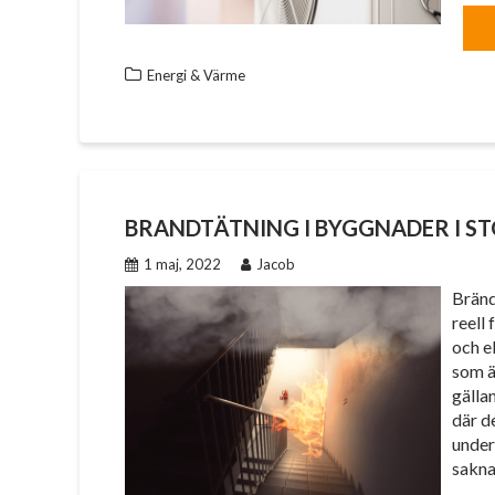
Energi & Värme
BRANDTÄTNING I BYGGNADER I 
1 maj, 2022
Jacob
Bränd
reell
och e
som ä
gälla
där de
under
sakn