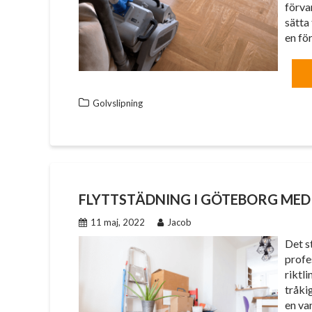
förvan
sätta 
en f
Golvslipning
FLYTTSTÄDNING I GÖTEBORG MED
11 maj, 2022
Jacob
Det s
profe
riktli
tråki
en van