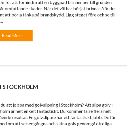
år för att förhindra att en byggnad brinner ner till grunden
 får omfattande skador. När det väl har börjat brinna så är det
ent att börja tänka på brandskydd. Ligg steget före och se till
t…
Read More
 I STOCKHOLM
r du att jobba med golvslipning i Stockholm? Att slipa golv i
holm är helt enkelt fantastiskt. Du kommer få se flera helt
ående resultat. En golvslipare har ett fantastiskt jobb. De får
med om att se nedgångna och slitna golv genomgå otroliga