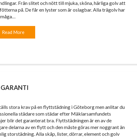
dlingar. Från slitet och nött till mjuka, sköna, härliga golv att
fötterna på. De får en lyster som är oslagbar. Alla trägolv har
örmåga…
Read More
 GARANTI
tälls stora krav på en flyttstädning i Göteborg men anlitar du
ssionella städare som städar efter Mäklarsamfundets
njer blir det garanterat bra. Flyttstädningen är en av de
gare delarna av en flytt och den måste göras mer noggrant än
lig storstädning. Alla skåp, lister, dörrar, element och golv