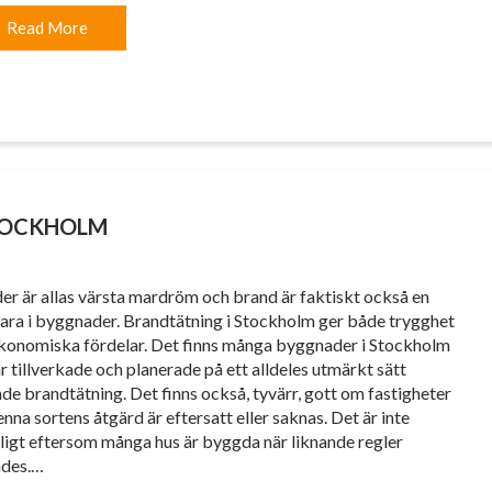
Read More
STOCKHOLM
er är allas värsta mardröm och brand är faktiskt också en
 fara i byggnader. Brandtätning i Stockholm ger både trygghet
konomiska fördelar. Det finns många byggnader i Stockholm
r tillverkade och planerade på ett alldeles utmärkt sätt
nde brandtätning. Det finns också, tyvärr, gott om fastigheter
nna sortens åtgärd är eftersatt eller saknas. Det är inte
ligt eftersom många hus är byggda när liknande regler
ades.…