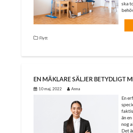
ska t
behöv
Flytt
EN MÄKLARE SÄLJER BETYDLIGT 
10 maj, 2022
Anna
En er
specie
fakti
än en
nog a
Det ä