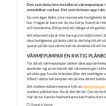
Den som ännu inte installerat värmepumpar i
omedelbar verkan. Det som brinner upp i din 
Du som äger äldre, icke renoverade fastigheter ä
hus. Frågan är bara var du ska börja. Svaret är rel
och bestämma. Börja med att slänga ut de gamla 
Att elda med olja är inte bara grovt miljösvineri
dina fastigheter på detta sätt är det hög tid att 
sparar på din nya värme kan du använda till att f
VÄRMEPUMPAR EN RIKTIG PLÅNB
Tur då att värmepumpar sänker dina uppvärmning
använder sig av en teknik där värmeenergin i luf
att elda upp fossila bränslen låter det onekligen so
Vilket i detta fall betyder att du inte direkt beh
Att stadens källare numera fylls av
värmepumpar 
stadens plånböcker. Nu är det din tur. Om du fortfa
Har du tur kanske hantverkarna kan frakta bort 
Energi & Värme