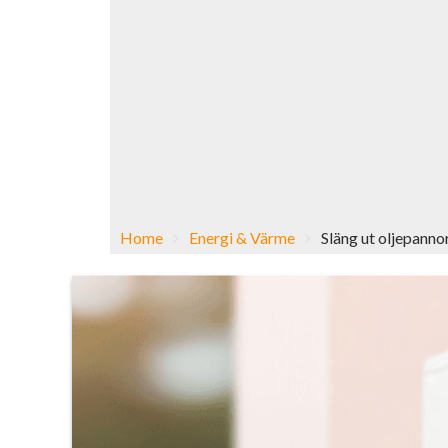
Home
Energi & Värme
Släng ut oljepann