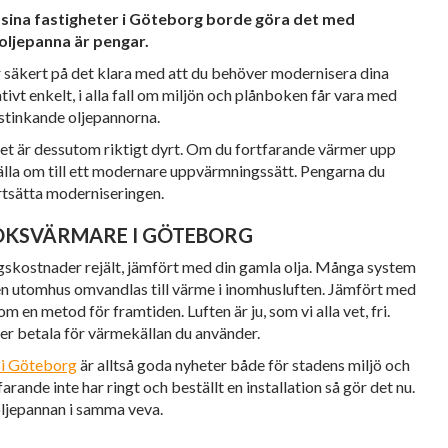
 sina fastigheter i Göteborg borde göra det med
oljepanna är pengar.
r säkert på det klara med att du behöver modernisera dina
ativt enkelt, i alla fall om miljön och plånboken får vara med
stinkande oljepannorna.
, det är dessutom riktigt dyrt. Om du fortfarande värmer upp
ställa om till ett modernare uppvärmningssätt. Pengarna du
ortsätta moderniseringen.
OKSVÄRMARE I GÖTEBORG
skostnader rejält, jämfört med din gamla olja. Många system
ten utomhus omvandlas till värme i inomhusluften. Jämfört med
m en metod för framtiden. Luften är ju, som vi alla vet, fri.
över betala för värmekällan du använder.
i Göteborg
är alltså goda nyheter både för stadens miljö och
rande inte har ringt och beställt en installation så gör det nu.
oljepannan i samma veva.