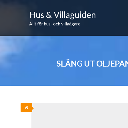
Skip
to
Hus & Villaguiden
content
Allt för hus- och villaägare
SLÄNG UT OLJEPA