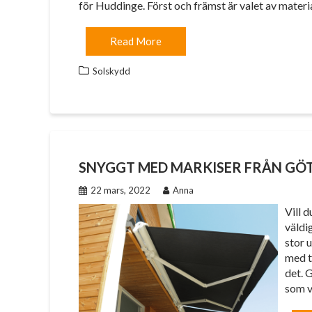
för Huddinge. Först och främst är valet av mater
Read More
Solskydd
SNYGGT MED MARKISER FRÅN GÖ
22 mars, 2022
Anna
Vill d
väldi
stor 
med t
det. 
som v