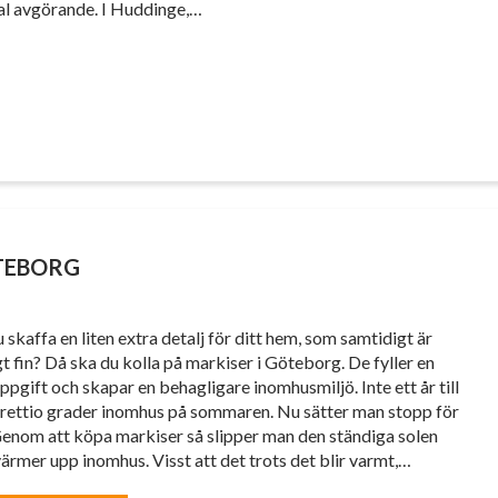
ial avgörande. I Huddinge,…
TEBORG
u skaffa en liten extra detalj för ditt hem, som samtidigt är
gt fin? Då ska du kolla på markiser i Göteborg. De fyller en
uppgift och skapar en behagligare inomhusmiljö. Inte ett år till
rettio grader inomhus på sommaren. Nu sätter man stopp för
Genom att köpa markiser så slipper man den ständiga solen
ärmer upp inomhus. Visst att det trots det blir varmt,…