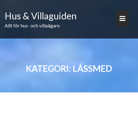
Skip
to
Hus & Villaguiden
content
Allt för hus- och villaägare
KATEGORI:
LÅSSMED