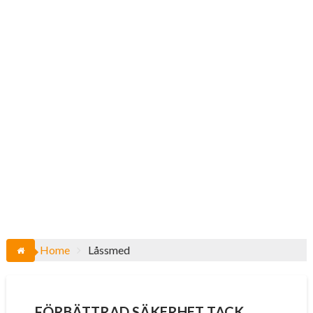
Home
Låssmed
FÖRBÄTTRAD SÄKERHET TACK