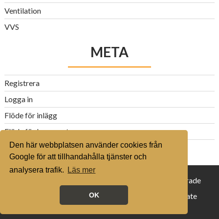
Ventilation
VVS
META
Registrera
Logga in
Flöde för inlägg
Flöde för kommentarer
Den här webbplatsen använder cookies från
WordPress.org
Google för att tillhandahålla tjänster och
analysera trafik.
Läs mer
© 2016 husvillaguiden.se - Alla rättigheter reserverade
Proudly powered by WordPress
|
Theme: Corporate
OK
Plus by
Acme Themes