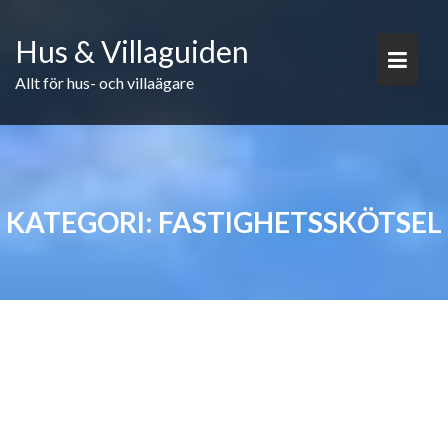
Skip
to
Hus & Villaguiden
content
Allt för hus- och villaägare
KATEGORI:
FASTIGHETSSKÖTSEL