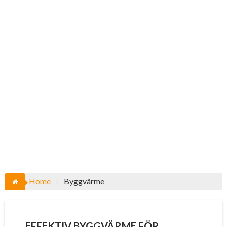
Home
Byggvärme
EFFEKTIV BYGGVÄRME FÖR