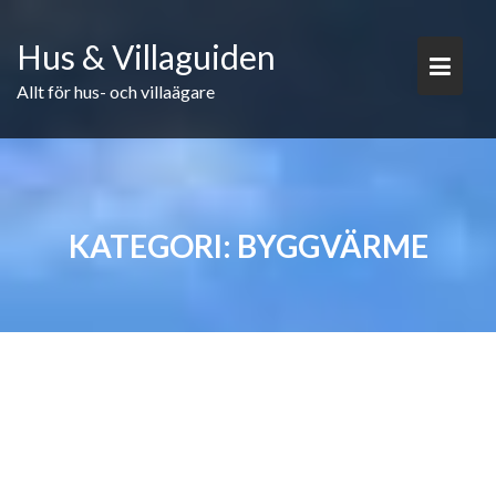
Skip
to
Hus & Villaguiden
content
Allt för hus- och villaägare
KATEGORI:
BYGGVÄRME