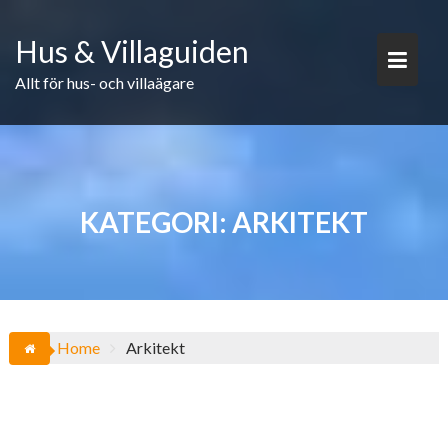
Skip
to
Hus & Villaguiden
content
Allt för hus- och villaägare
KATEGORI:
ARKITEKT
Home
Arkitekt