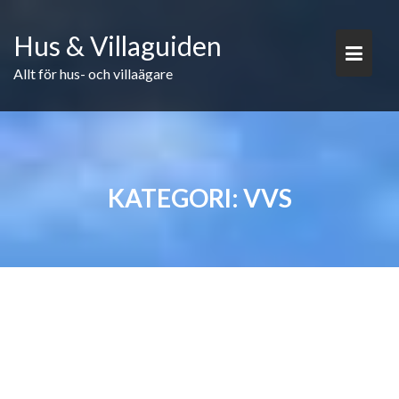
Skip
to
Hus & Villaguiden
content
Allt för hus- och villaägare
KATEGORI:
VVS