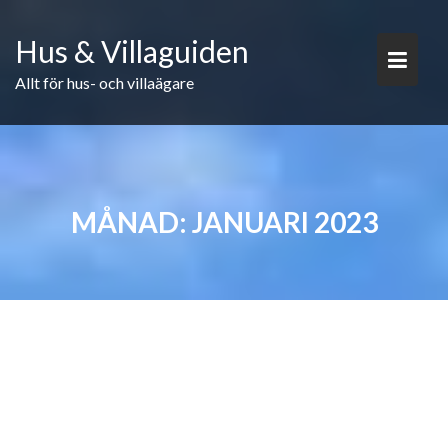
Skip
to
Hus & Villaguiden
content
Allt för hus- och villaägare
MÅNAD:
JANUARI 2023