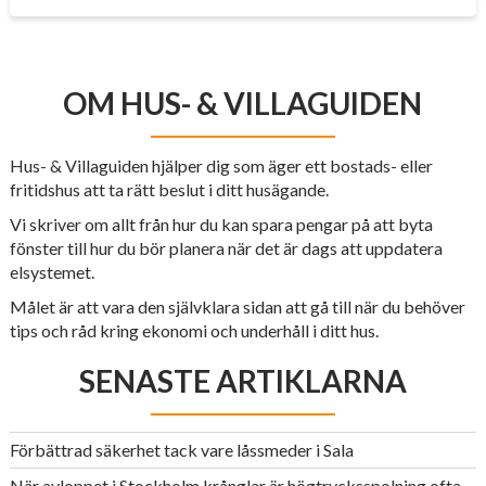
OM HUS- & VILLAGUIDEN
Hus- & Villaguiden hjälper dig som äger ett bostads- eller
fritidshus att ta rätt beslut i ditt husägande.
Vi skriver om allt från hur du kan spara pengar på att byta
fönster till hur du bör planera när det är dags att uppdatera
elsystemet.
Målet är att vara den självklara sidan att gå till när du behöver
tips och råd kring ekonomi och underhåll i ditt hus.
SENASTE ARTIKLARNA
Förbättrad säkerhet tack vare låssmeder i Sala
När avloppet i Stockholm krånglar är högtrycksspolning ofta