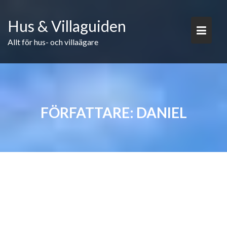
Skip
to
Hus & Villaguiden
content
Allt för hus- och villaägare
FÖRFATTARE:
DANIEL