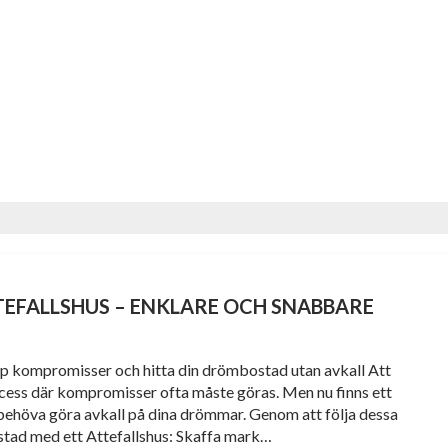
TEFALLSHUS – ENKLARE OCH SNABBARE
ipp kompromisser och hitta din drömbostad utan avkall Att
ocess där kompromisser ofta måste göras. Men nu finns ett
tt behöva göra avkall på dina drömmar. Genom att följa dessa
stad med ett Attefallshus: Skaffa mark…