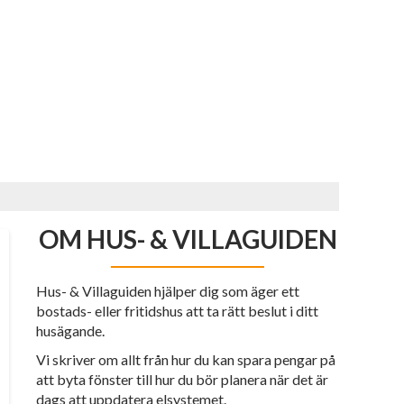
OM HUS- & VILLAGUIDEN
Hus- & Villaguiden hjälper dig som äger ett
bostads- eller fritidshus att ta rätt beslut i ditt
husägande.
Vi skriver om allt från hur du kan spara pengar på
att byta fönster till hur du bör planera när det är
dags att uppdatera elsystemet.