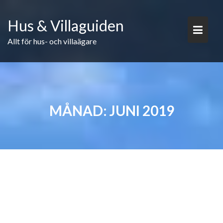
Skip
to
Hus & Villaguiden
content
Allt för hus- och villaägare
MÅNAD:
JUNI 2019