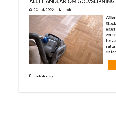
ALLT HANDLAR OM GOLVSLIPNING
23 maj, 2022
Jacob
Gilla
Stock
enast
vara 
förvan
sätta 
en f
Golvslipning