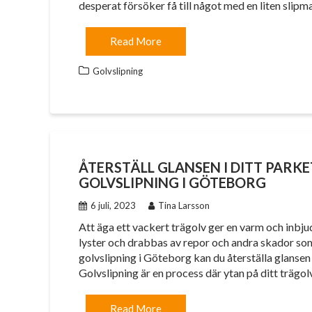
desperat försöker få till något med en liten slip
Read More
Golvslipning
ÅTERSTÄLL GLANSEN I DITT PARK
GOLVSLIPNING I GÖTEBORG
6 juli, 2023
Tina Larsson
Att äga ett vackert trägolv ger en varm och inbju
lyster och drabbas av repor och andra skador som
golvslipning i Göteborg kan du återställa glansen 
Golvslipning är en process där ytan på ditt trägol
Read More