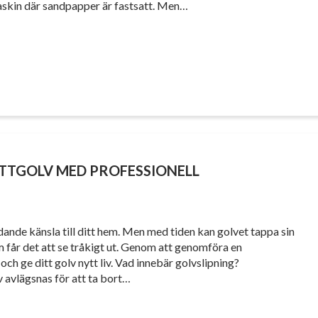
maskin där sandpapper är fastsatt. Men…
ETTGOLV MED PROFESSIONELL
dande känsla till ditt hem. Men med tiden kan golvet tappa sin
 får det att se tråkigt ut. Genom att genomföra en
och ge ditt golv nytt liv. Vad innebär golvslipning?
v avlägsnas för att ta bort…