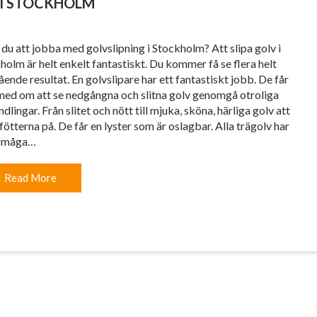
 I STOCKHOLM
r du att jobba med golvslipning i Stockholm? Att slipa golv i
holm är helt enkelt fantastiskt. Du kommer få se flera helt
ående resultat. En golvslipare har ett fantastiskt jobb. De får
med om att se nedgångna och slitna golv genomgå otroliga
dlingar. Från slitet och nött till mjuka, sköna, härliga golv att
fötterna på. De får en lyster som är oslagbar. Alla trägolv har
örmåga…
Read More