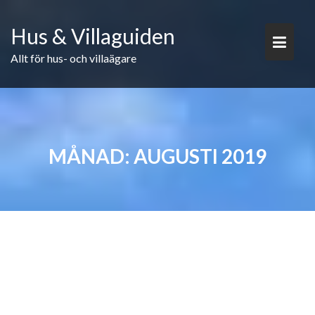
Skip
to
Hus & Villaguiden
content
Allt för hus- och villaägare
MÅNAD:
AUGUSTI 2019