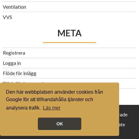
Ventilation
VVS
META
Registrera
Logga in
Flöde för inlägg
Flöde för kommentarer
Den här webbplatsen använder cookies från
WordPress.org
Google för att tillhandahålla tjänster och
analysera trafik.
Läs mer
© 2016 husvillaguiden.se - Alla rättigheter reserverade
Proudly powered by WordPress
|
Theme: Corporate
OK
Plus by
Acme Themes