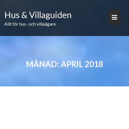
Skip
to
Hus & Villaguiden
content
Allt för hus- och villaägare
MÅNAD:
APRIL 2018