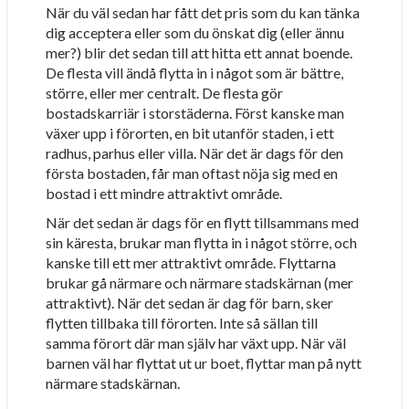
När du väl sedan har fått det pris som du kan tänka
dig acceptera eller som du önskat dig (eller ännu
mer?) blir det sedan till att hitta ett annat boende.
De flesta vill ändå flytta in i något som är bättre,
större, eller mer centralt. De flesta gör
bostadskarriär i storstäderna. Först kanske man
växer upp i förorten, en bit utanför staden, i ett
radhus, parhus eller villa. När det är dags för den
första bostaden, får man oftast nöja sig med en
bostad i ett mindre attraktivt område.
När det sedan är dags för en flytt tillsammans med
sin käresta, brukar man flytta in i något större, och
kanske till ett mer attraktivt område. Flyttarna
brukar gå närmare och närmare stadskärnan (mer
attraktivt). När det sedan är dag för barn, sker
flytten tillbaka till förorten. Inte så sällan till
samma förort där man själv har växt upp. När väl
barnen väl har flyttat ut ur boet, flyttar man på nytt
närmare stadskärnan.