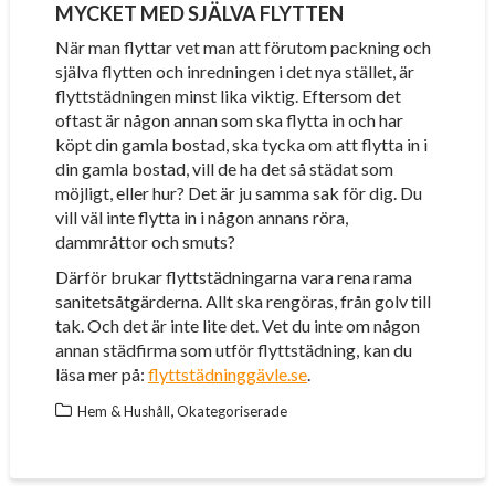
MYCKET MED SJÄLVA FLYTTEN
När man flyttar vet man att förutom packning och
själva flytten och inredningen i det nya stället, är
flyttstädningen minst lika viktig. Eftersom det
oftast är någon annan som ska flytta in och har
köpt din gamla bostad, ska tycka om att flytta in i
din gamla bostad, vill de ha det så städat som
möjligt, eller hur? Det är ju samma sak för dig. Du
vill väl inte flytta in i någon annans röra,
dammråttor och smuts?
Därför brukar flyttstädningarna vara rena rama
sanitetsåtgärderna. Allt ska rengöras, från golv till
tak. Och det är inte lite det. Vet du inte om någon
annan städfirma som utför flyttstädning, kan du
läsa mer på:
flyttstädninggävle.se
.
,
Hem & Hushåll
Okategoriserade