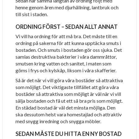
Sedan har samma längtan av ordning följt med
henne genom åren med djurhållning, lantbruk och
till sist i staden.
ORDNING FÖRST – SEDAN ALLT ANNAT
Vi vill ha ordning för att må bra. Det måste till en
ordning på sakerna för att kunna upptäcka smuts i
bostaden. Och smuts i bostaden gör oss sjuka. Det
samlas destruktiva bakterier i våra dammråttor,
smutsen kring vatten och sanitet, i maten som
göms i frys och kylskåp, liksom i våra skafferier.
Så är det när vi vill göra våra bostäder så attraktiva
som möjligt. Det viktigaste tillfället att göra våra
bostäder så attraktiva som möjligt är väl när vi vill
sälja bostaden och få ut ett så bra pris som möjligt.
En städad bostad är väl det minsta möjliga. Den
ska dessutom helst vara homestajlad och attraktiv
med snygg inredning och snygga möbler.
SEDAN MÅSTE DU HITTA EN NY BOSTAD