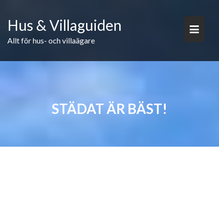
Skip
to
Hus & Villaguiden
content
Allt för hus- och villaägare
STÄDAT ÄR BÄST!