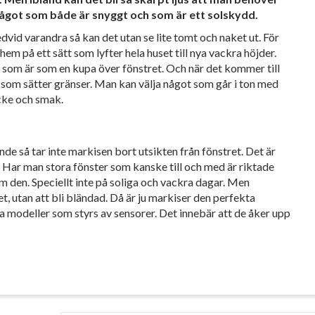
ågot som både är snyggt och som är ett solskydd.
dvid varandra så kan det utan se lite tomt och naket ut. För
em på ett sätt som lyfter hela huset till nya vackra höjder.
en som är som en kupa över fönstret. Och när det kommer till
 som sätter gränser. Man kan välja något som går i ton med
ycke och smak.
ande så tar inte markisen bort utsikten från fönstret. Det är
 Har man stora fönster som kanske till och med är riktade
 om den. Speciellt inte på soliga och vackra dagar. Men
et, utan att bli bländad. Då är ju markiser den perfekta
ha modeller som styrs av sensorer. Det innebär att de åker upp