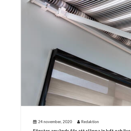
24 november, 2020
Redaktion
Fönster används för att släppa in luft och lju