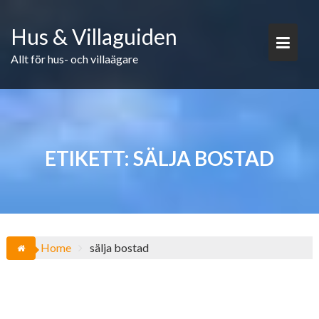
Skip
to
Hus & Villaguiden
content
Allt för hus- och villaägare
ETIKETT:
SÄLJA BOSTAD
Home
sälja bostad