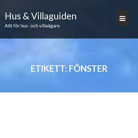
Skip
to
Hus & Villaguiden
content
Allt för hus- och villaägare
ETIKETT:
FÖNSTER