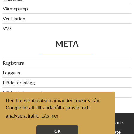
Värmepump
Ventilation
VVS
META
Registrera
Logga in
Flöde för inlägg
Flöde för kommentarer
Den här webbplatsen använder cookies från
WordPress.org
Google för att tillhandahålla tjänster och
analysera trafik.
Läs mer
© 2016 husvillaguiden.se - Alla rättigheter reserverade
Proudly powered by WordPress
|
Theme: Corporate
OK