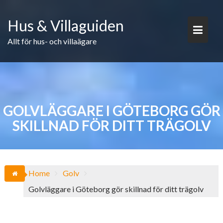
Skip
to
Hus & Villaguiden
content
Allt för hus- och villaägare
GOLVLÄGGARE I GÖTEBORG GÖR
SKILLNAD FÖR DITT TRÄGOLV
Home
Golv
Golvläggare i Göteborg gör skillnad för ditt trägolv