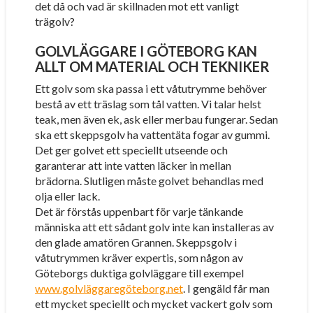
det då och vad är skillnaden mot ett vanligt
trägolv?
GOLVLÄGGARE I GÖTEBORG KAN
ALLT OM MATERIAL OCH TEKNIKER
Ett golv som ska passa i ett våtutrymme behöver
bestå av ett träslag som tål vatten. Vi talar helst
teak, men även ek, ask eller merbau fungerar. Sedan
ska ett skeppsgolv ha vattentäta fogar av gummi.
Det ger golvet ett speciellt utseende och
garanterar att inte vatten läcker in mellan
brädorna. Slutligen måste golvet behandlas med
olja eller lack.
Det är förstås uppenbart för varje tänkande
människa att ett sådant golv inte kan installeras av
den glade amatören Grannen. Skeppsgolv i
våtutrymmen kräver expertis, som någon av
Göteborgs duktiga golvläggare till exempel
www.golvläggaregöteborg.net
. I gengäld får man
ett mycket speciellt och mycket vackert golv som