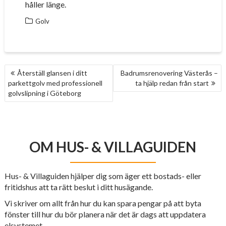
håller länge.
Golv
INLÄGGSNAVIGERING
Återställ glansen i ditt
Badrumsrenovering Västerås –
parkettgolv med professionell
ta hjälp redan från start
golvslipning i Göteborg
OM HUS- & VILLAGUIDEN
Hus- & Villaguiden hjälper dig som äger ett bostads- eller
fritidshus att ta rätt beslut i ditt husägande.
Vi skriver om allt från hur du kan spara pengar på att byta
fönster till hur du bör planera när det är dags att uppdatera
elsystemet.