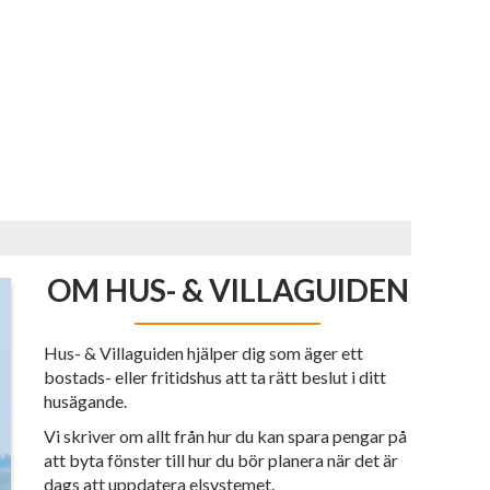
OM HUS- & VILLAGUIDEN
Hus- & Villaguiden hjälper dig som äger ett
bostads- eller fritidshus att ta rätt beslut i ditt
husägande.
Vi skriver om allt från hur du kan spara pengar på
att byta fönster till hur du bör planera när det är
dags att uppdatera elsystemet.