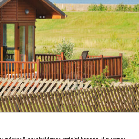
ar måste väl vara höjden av smidigt boende. Husvagnar,