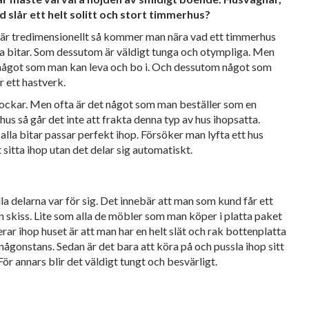
d slår ett helt solitt och stort timmerhus?
 är tredimensionellt så kommer man nära vad ett timmerhus
ora bitar. Som dessutom är väldigt tunga och otympliga. Men
ar något som man kan leva och bo i. Och dessutom något som
r ett hastverk.
ästockar. Men ofta är det något som man beställer som en
hus så går det inte att frakta denna typ av hus ihopsatta.
 alla bitar passar perfekt ihop. Försöker man lyfta ett hus
 sitta ihop utan det delar sig automatiskt.
a delarna var för sig. Det innebär att man som kund får ett
en skiss. Lite som alla de möbler som man köper i platta paket
erar ihop huset är att man har en helt slät och rak bottenplatta
någonstans. Sedan är det bara att köra på och pussla ihop sitt
ör annars blir det väldigt tungt och besvärligt.