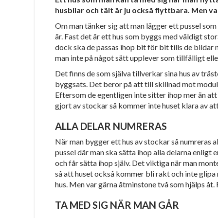
husbilar och tält är ju också flyttbara. Men va
Om man tänker sig att man lägger ett pussel som
är. Fast det är ett hus som byggs med väldigt st
dock ska de passas ihop bit för bit tills de bild
man inte på något sätt upplever som tillfälligt elle
Det finns de som själva tillverkar sina hus av tr
byggsats. Det beror på att till skillnad mot modul
Eftersom de egentligen inte sitter ihop mer än att
gjort av stockar så kommer inte huset klara av att
ALLA DELAR NUMRERAS
När man bygger ett hus av stockar så numreras all
pussel där man ska sätta ihop alla delarna enligt 
och får sätta ihop själv. Det viktiga när man mont
så att huset också kommer bli rakt och inte glipa 
hus. Men var gärna åtminstone två som hjälps åt. F
TA MED SIG NÄR MAN GÅR